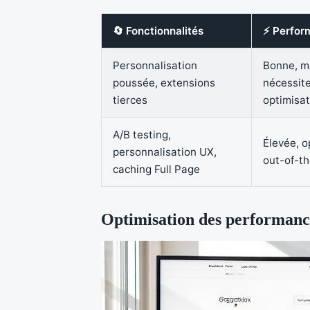
🔄 Fonctionnalités
⚡ Perfor
Personnalisation
Bonne, m
poussée, extensions
nécessit
tierces
optimisa
A/B testing,
Élevée, o
personnalisation UX,
out-of-t
caching Full Page
Optimisation des performance