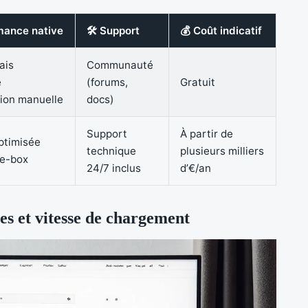
mance native
🛠 Support
💰 Coût indicatif
ais
Communauté
e
(forums,
Gratuit
tion manuelle
docs)
Support
À partir de
ptimisée
technique
plusieurs milliers
he-box
24/7 inclus
d’€/an
s et vitesse de chargement