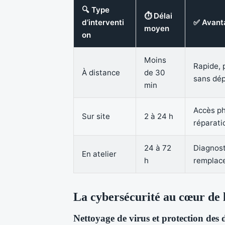
🔍 Type
⏱ Délai
d’interventi
✅ Avant
moyen
on
Moins
Rapide, 
À distance
de 30
sans dé
min
Accès ph
Sur site
2 à 24 h
réparati
24 à 72
Diagnost
En atelier
h
remplac
La cybersécurité au cœur de 
Nettoyage de virus et protection des