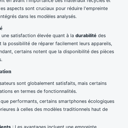
nt en avant l'importance des matériaux recyclés et
Ces aspects sont cruciaux pour réduire l'empreinte
intégrés dans les modèles analysés.
té
 une satisfaction élevée quant à la
durabilité
des
la possibilité de réparer facilement leurs appareils,
dant, certains notent que la disponibilité des pièces
s.
ation
isateurs sont globalement satisfaits, mais certains
tions en termes de fonctionnalités.
 que performants, certains smartphones écologiques
ieures à celles des modèles traditionnels haut de
ients
: Les avantages incluent une empreinte