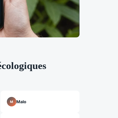
écologiques
Malo
M